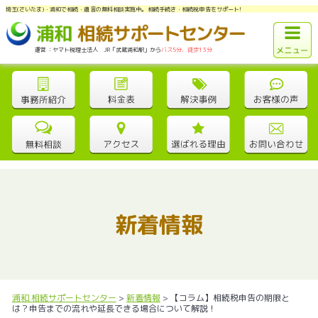
埼玉(さいたま)・浦和で相続・遺言の無料相談実施中。相続手続き・相続税申告をサポート!
運営：ヤマト税理士法人 JR「武蔵浦和駅」から
バス5分、徒歩13分
新着情報
浦和 相続サポートセンター
>
新着情報
>
【コラム】相続税申告の期限と
は？申告までの流れや延長できる場合について解説！