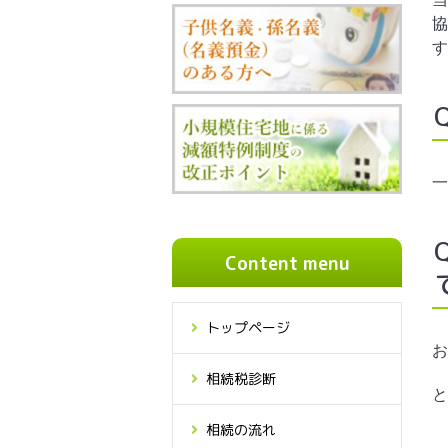
協
す
一
Content menu
トップページ
お
相続税診断
と
相続の流れ