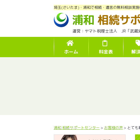
埼玉(さいたま)・浦和で相続・遺言の無料相談実施
運営：ヤマト税理士法人 JR「武蔵
ホーム
料金表
解
浦和 相続サポートセンター
>
お客様の声
>
とても