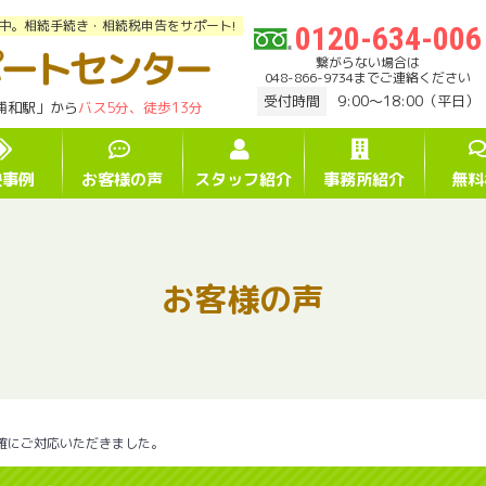
中。相続手続き・相続税申告をサポート!
0120-634-006
繋がらない場合は
048-866-9734までご連絡ください
受付時間
9:00～18:00（平日）
浦和駅」から
バス5分、徒歩13分
決事例
お客様の声
スタッフ紹介
事務所紹介
無料
お客様の声
確にご対応いただきました。