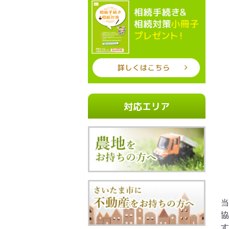
対応エリア
当
協
す