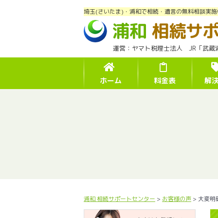
埼玉(さいたま)・浦和で相続・遺言の無料相談実施
運営：ヤマト税理士法人 JR「武蔵
ホーム
料金表
解
浦和 相続サポートセンター
>
お客様の声
>
大変明