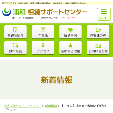
埼玉(さいたま)・浦和で相続・遺言の無料相談実施中。相続手続き・相続税申告をサポート!
運営：ヤマト税理士法人 JR「武蔵浦和駅」から
バス5分、徒歩13分
新着情報
浦和 相続サポートセンター
>
新着情報
>
【コラム】遺言書の種類と作成の
ポイント