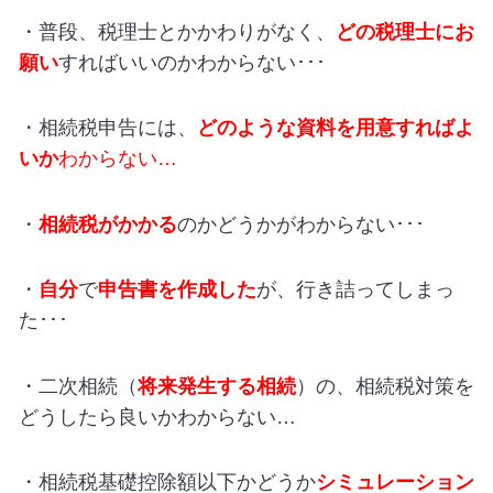
・普段、税理士とかかわりがなく、
どの税理士にお
願い
すればいいのかわからない･･･
・相続税申告には、
どのような資料を用意すればよ
いか
わからない…
・
相続税がかかる
のかどうかがわからない･･･
・
自分
で
申告書を作成した
が、行き詰ってしまっ
た･･･
・二次相続（
将来発生する相続
）の、相続税対策を
どうしたら良いかわからない…
・相続税基礎控除額以下かどうか
シミュレーション