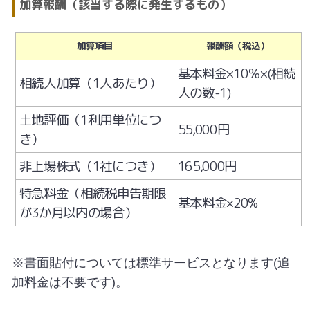
加算報酬（該当する際に発生するもの）
加算項目
報酬額（税込）
基本料金×10％×(相続
相続人加算（1人あたり）
人の数-1)
土地評価（1利用単位につ
55,000円
き）
非上場株式（1社につき）
165,000円
特急料金（相続税申告期限
基本料金×20%
が3か月以内の場合）
※書面貼付については標準サービスとなります(追
加料金は不要です)。