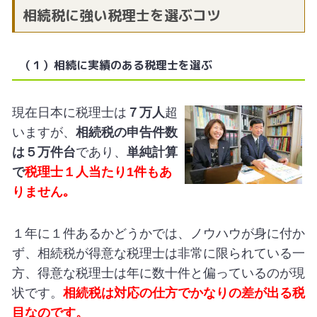
相続税に強い税理士を選ぶコツ
（１）相続に実績のある税理士を選ぶ
現在日本に税理士は
７万人
超
いますが、
相続税の申告件数
は５万件台
であり、
単純計算
で
税理士１人当たり1件もあ
りません｡
１年に１件あるかどうかでは、ノウハウが身に付か
ず、相続税が得意な税理士は非常に限られている一
方、得意な税理士は年に数十件と偏っているのが現
状です。
相続税は対応の仕方でかなりの差が出る税
目なのです。