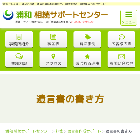
埼玉(さいたま)・浦和で相続・遺言の無料相談実施中。相続手続き・相続税申告をサポート!
運営：ヤマト税理士法人 JR「武蔵浦和駅」から
バス5分、徒歩13分
遺言書の書き方
浦和 相続サポートセンター
>
料金
>
遺言書作成サポート
>
遺言書の書き方