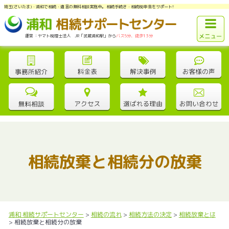
埼玉(さいたま)・浦和で相続・遺言の無料相談実施中。相続手続き・相続税申告をサポート!
運営：ヤマト税理士法人 JR「武蔵浦和駅」から
バス5分、徒歩13分
相続放棄と相続分の放棄
浦和 相続サポートセンター
>
相続の流れ
>
相続方法の決定
>
相続放棄とは
>
相続放棄と相続分の放棄