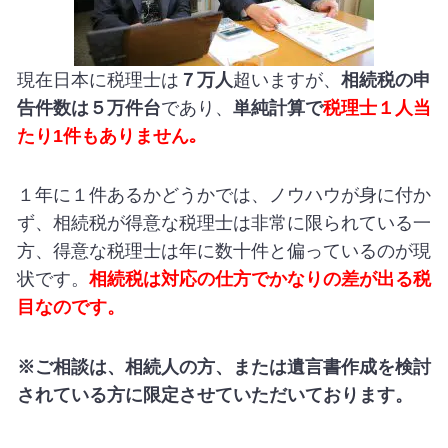
現在日本に税理士は
７万人
超いますが、
相続税の申
告件数は５万件台
であり、
単純計算で
税理士１人当
たり1件もありません｡
１年に１件あるかどうかでは、ノウハウが身に付か
ず、相続税が得意な税理士は非常に限られている一
方、得意な税理士は年に数十件と偏っているのが現
状です。
相続税は対応の仕方でかなりの差が出る税
目なのです。
※ご相談は、相続人の方、または遺言書作成を検討
されている方に限定させていただいております。